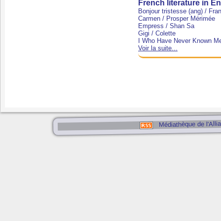
French literature in E
Bonjour tristesse (ang)
/ Fra
Carmen
/ Prosper Mérimée
Empress
/ Shan Sa
Gigi
/ Colette
I Who Have Never Known M
Voir la suite...
Médiathèque de l'Alli