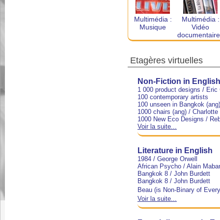
Multimédia :
Multimédia :
Musique
Vidéo
documentaire
Etagères virtuelles
Non-Fiction in Englis
1 000 product designs
/ Eric
100 contemporary artists
100 unseen in Bangkok (ang
1000 chairs (ang)
/ Charlotte 
1000 New Eco Designs
/ Reb
Voir la suite...
Literature in English
1984
/ George Orwell
African Psycho
/ Alain Maba
Bangkok 8
/ John Burdett
Bangkok 8
/ John Burdett
Beau (is Non-Binary of Every
Voir la suite...