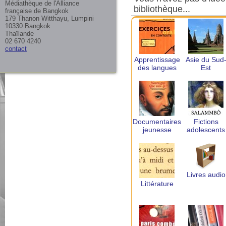
Médiathèque de l'Alliance
bibliothèque...
française de Bangkok
179 Thanon Witthayu, Lumpini
10330 Bangkok
Thaïlande
02 670 4240
contact
Apprentissage
Asie du Sud
des langues
Est
Documentaires
Fictions
jeunesse
adolescents
Livres audio
Littérature