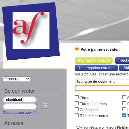
Recherche simple
Reche
Interrogation externe
Ai
Vous pouvez lancer une recherche 
Se connecter
Titres
A
Titres uniformes
C
Catégories
I
Mot de passe oublié ?
Résumé et notes
T
Adresse
Vous n'avez pas d'idée