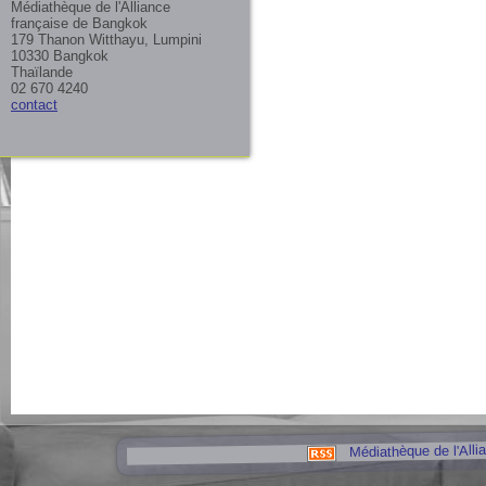
Médiathèque de l'Alliance
française de Bangkok
179 Thanon Witthayu, Lumpini
10330 Bangkok
Thaïlande
02 670 4240
contact
Médiathèque de l'Alli