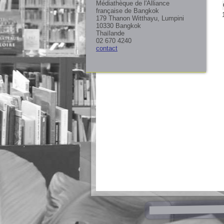
Médiathèque de l'Alliance
française de Bangkok
179 Thanon Witthayu, Lumpini
10330 Bangkok
Thaïlande
02 670 4240
contact