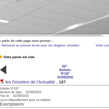
A partir de cette page vous pouvez :
Retourner au premier écran avec les étagères virtuelles...
Votre co
184 -
185 -
186 -
187 -
188 -
190 -
Bulletin
Bulletin
Bulletin
Bulletin
Bulletin
Bulletin
N°184
N°185
N°186
N°187
N°188
N°190
01/04/2016
01/05/2016
01/06/2016
01/09/2016
01/10/2016
01/12/2016
les Dossiers de l'Actualité
.
187
Bulletin N°187
Mention de date : 01/09/2016
Paru le : 01/09/2016
ucun dépouillement pour ce bulletin.
Exemplaires