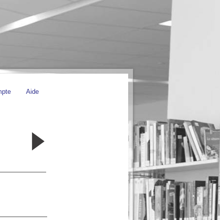
mpte
Aide
192 -
Bulletin
N°192
01/02/2017