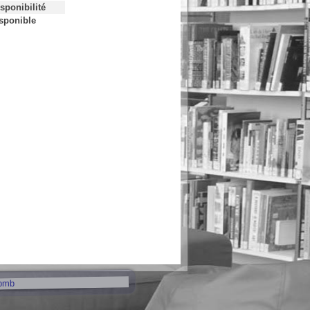
sponibilité
sponible
pmb