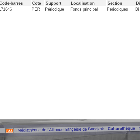
Code-barres
Cote
Support
Localisation
Section
Di
171646
PER
Périodique
Fonds principal
Périodiques
Di
Culturethèque
Médiathèque de l'Alliance française de Bangkok