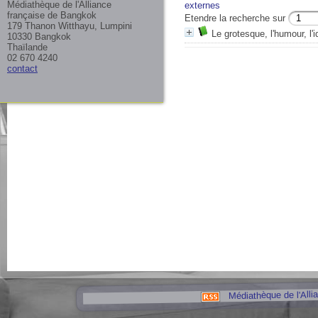
Médiathèque de l'Alliance
externes
française de Bangkok
Etendre la recherche sur
179 Thanon Witthayu, Lumpini
Le grotesque, l'humour, l'i
10330 Bangkok
Thaïlande
02 670 4240
contact
Médiathèque de l'Alli