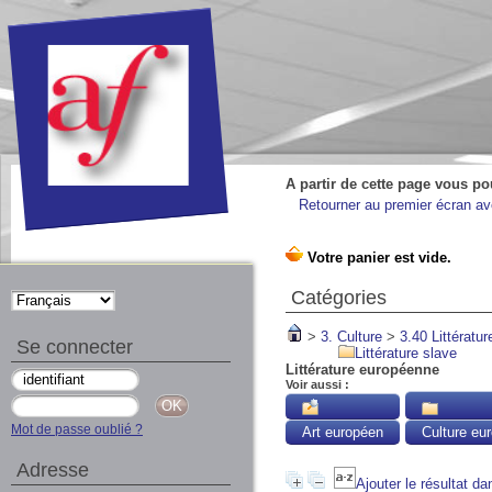
A partir de cette page vous po
Retourner au premier écran ave
Catégories
>
3. Culture
>
3.40 Littératur
Se connecter
Littérature slave
Littérature européenne
Voir aussi :
Mot de passe oublié ?
Art européen
Culture eu
Adresse
Ajouter le résultat da