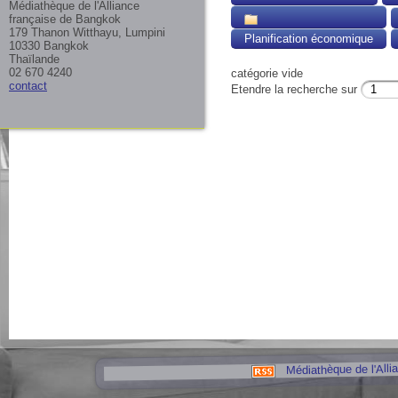
Médiathèque de l'Alliance
française de Bangkok
179 Thanon Witthayu, Lumpini
Planification économique
10330 Bangkok
Thaïlande
02 670 4240
catégorie vide
contact
Etendre la recherche sur
Médiathèque de l'Alli