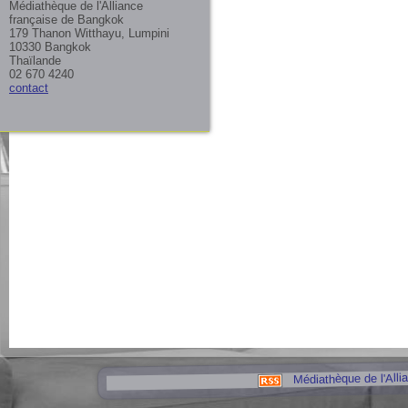
Médiathèque de l'Alliance
française de Bangkok
179 Thanon Witthayu, Lumpini
10330 Bangkok
Thaïlande
02 670 4240
contact
Médiathèque de l'Alli