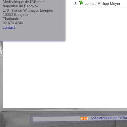
Médiathèque de l'Alliance
Le fils
/ Philipp Meyer
française de Bangkok
179 Thanon Witthayu, Lumpini
10330 Bangkok
Thaïlande
02 670 4240
contact
Médiathèque de l'Alli