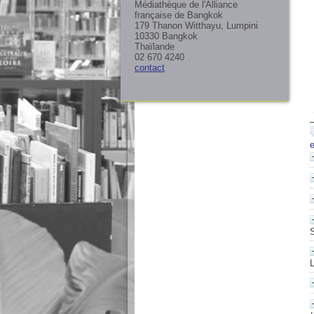
Médiathèque de l'Alliance
française de Bangkok
179 Thanon Witthayu, Lumpini
10330 Bangkok
Thaïlande
02 670 4240
contact
S