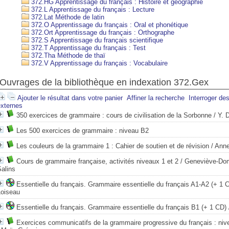
372.HG Apprentissage du français : Histoire et géographie
372.L Apprentissage du français : Lecture
372.Lat Méthode de latin
372.O Apprentissage du français : Oral et phonétique
372.Ort Apprentissage du français : Orthographe
372.S Apprentissage du français scientifique
372.T Apprentissage du français : Test
372.Tha Méthode de thaï
372.V Apprentissage du français : Vocabulaire
Ouvrages de la bibliothèque en indexation 372.Gex
Ajouter le résultat dans votre panier
Affiner la recherche
Interroger de
externes
350 exercices de grammaire : cours de civilisation de la Sorbonne
/ Y. 
Les 500 exercices de grammaire : niveau B2
Les couleurs de la grammaire 1 : Cahier de soutien et de révision
/ Anne
Cours de grammaire française, activités niveaux 1 et 2
/ Geneviève-Dom
alins
Essentielle du français. Grammaire essentielle du français A1-A2 (+ 1 
Loiseau
Essentielle du français. Grammaire essentielle du français B1 (+ 1 CD)
Exercices communicatifs de la grammaire progressive du français : nive