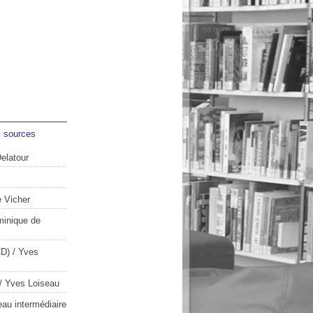
s sources
Delatour
 Vicher
inique de
CD)
/ Yves
/ Yves Loiseau
au intermédiaire