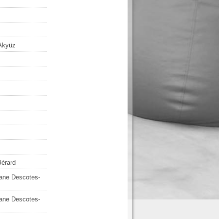
Akyüz
Bérard
iane Descotes-
iane Descotes-