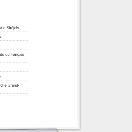
yne Siréjols
s
ts du français
l
dile Grand-