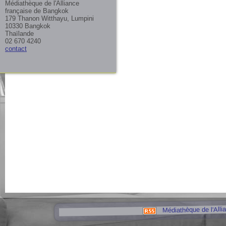
Médiathèque de l'Alliance
française de Bangkok
179 Thanon Witthayu, Lumpini
10330 Bangkok
Thaïlande
02 670 4240
contact
Médiathèque de l'Alli