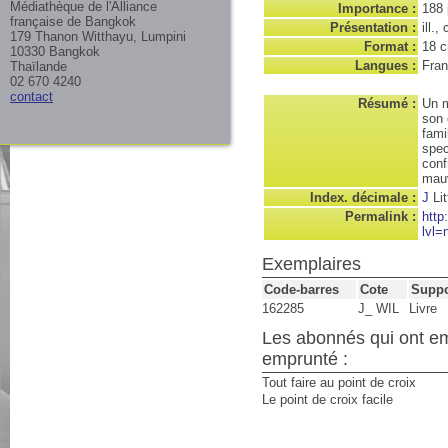
Médiathèque de l'Alliance
Importance :
188 
française de Bangkok
Présentation :
ill.,
179 Thanon Witthayu, Lumpini
Format :
18 
10330 Bangkok
Langues :
Fran
Thaïlande
02 670 4240
contact
Résumé :
Un m
son 
fami
spec
conf
mauv
Index. décimale :
J
Lit
Permalink :
http
lvl=
Exemplaires
Code-barres
Cote
Suppo
162285
J_ WIL
Livre
Les abonnés qui ont e
emprunté :
Tout faire au point de croix
Le point de croix facile