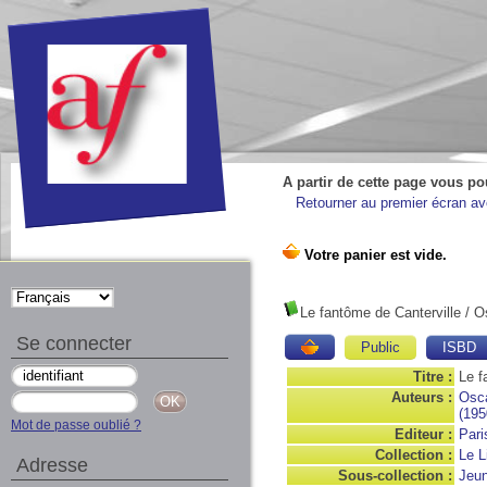
A partir de cette page vous po
Retourner au premier écran ave
Le fantôme de Canterville
/ O
Se connecter
Public
ISBD
Titre :
Le f
Auteurs :
Osca
(1950
Mot de passe oublié ?
Editeur :
Pari
Collection :
Le L
Adresse
Sous-collection :
Jeu