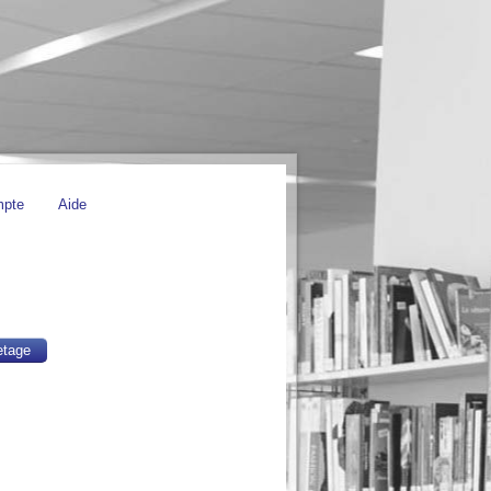
mpte
Aide
etage