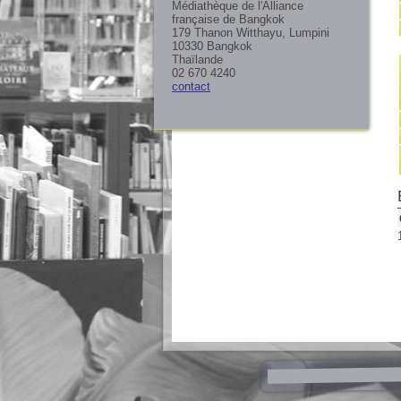
Médiathèque de l'Alliance
française de Bangkok
179 Thanon Witthayu, Lumpini
10330 Bangkok
Thaïlande
02 670 4240
contact