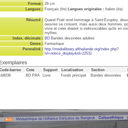
Format :
29 cm
Langues :
Français (
fre
)
Langues originales :
Italien (
ita
)
Résumé :
Quand Pratt rend hommage à Saint-Exupéry, deux
oeuvres se croisent, mais aussi deux hommes, po
vivre et créer étaient si indissociables qu'ils en 
mythes.
Index. décimale :
BD
Bandes dessinées adultes
Genre :
Fantastique
Permalink :
http://medialibrary.afthailande.org/index.php?
lvl=notice_display&id=22531
Exemplaires
Code-barres
Cote
Support
Localisation
Section
168036
BD PRA
Livre
Fonds principal
Bandes dessinées
Culturethèque
Médiathèque de l'Alliance française de Bangkok