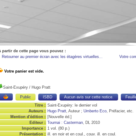
A partir de cette page vous pouvez :
Retourner au premier écran avec les étagères virtuelles...
Votre co
Saint-Exupéry
/ Hugo Pratt
Public
ISBD
Aucun avis sur cette notice.
Feuill
Titre :
Saint-Exupéry: le dernier vol
Auteurs :
Hugo Pratt
, Auteur ;
Umberto Eco
, Préfacier, etc.
Mention d'édition :
[Nouvelle éd.]
Editeur :
Tournai : Casterman
, DL 2010
Importance :
1 vol. (80 p.)
Présentation :
ill. en noir et en coul., couv. ill. en coul.