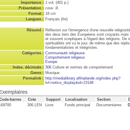
Importance :
1 vol. (401 p.)
Présentation :
couv. ill.
Format :
18 cm
Langues :
Français (
fre
)
Résumé :
Réflexion sur l'émergence d'une nouvelle religiosit
des deux tiers des Européens sont croyants mais
et souvent sceptiques à l'égard des religions. De 
spiritualités ont vu le jour, de même que des replis
fondamentalistes et intégristes.
Catégories :
Communauté religieuse
Comportement religieux
Europe
Index. décimale :
306
Culture et normes de comportement
Genre :
Musique
Permalink :
http://medialibrary.afthailande.org/index.php?
lvl=notice_display&id=23148
Exemplaires
Code-barres
Cote
Support
Localisation
Section
169700
306 LEN
Livre
Fonds principal
Documentaires
D