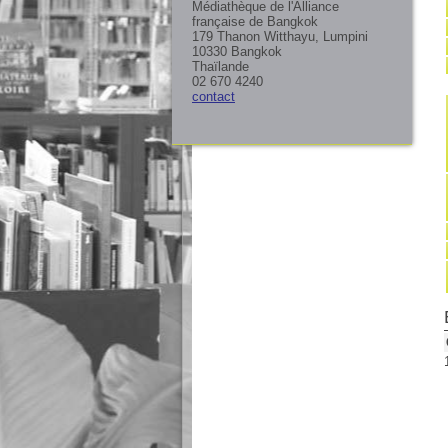
Médiathèque de l'Alliance
française de Bangkok
179 Thanon Witthayu, Lumpini
10330 Bangkok
Thaïlande
02 670 4240
contact