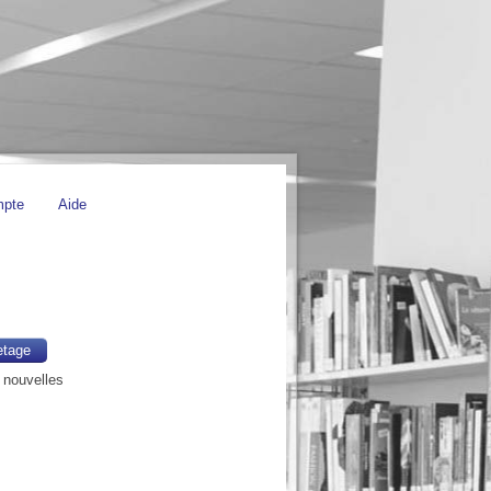
mpte
Aide
etage
 nouvelles