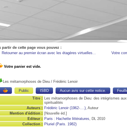
A partir de cette page vous pouvez :
Retourner au premier écran avec les étagères virtuelles...
Votre co
Les métamorphoses de Dieu
/ Frédéric Lenoir
Public
ISBD
Aucun avis sur cette notice.
Feuill
Titre :
Les métamorphoses de Dieu: des intégrismes aux
spiritualités
Auteurs :
Frédéric Lenoir (1962-....)
, Auteur
Mention d'édition :
[Nouvelle éd.]
Editeur :
Paris : Hachette littératures
, DL 2010
Collection :
Pluriel (Paris. 1982)