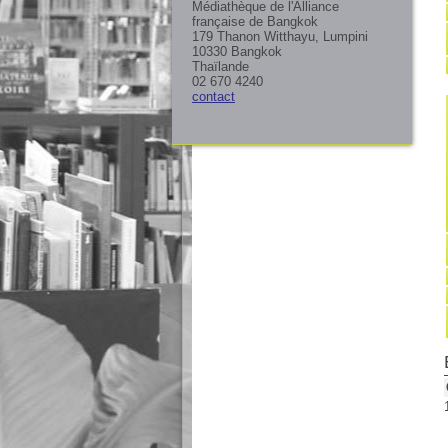
Médiathèque de l'Alliance
française de Bangkok
179 Thanon Witthayu, Lumpini
10330 Bangkok
Thaïlande
02 670 4240
contact