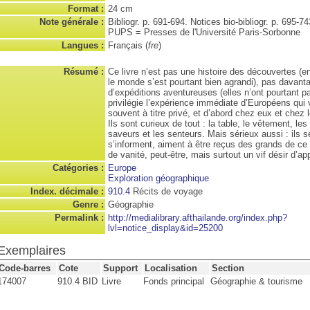
Format :
24 cm
Note générale :
Bibliogr. p. 691-694. Notices bio-bibliogr. p. 695-7
PUPS = Presses de l'Université Paris-Sorbonne
Langues :
Français (
fre
)
Résumé :
Ce livre n’est pas une histoire des découvertes (
le monde s’est pourtant bien agrandi), pas davanta
d’expéditions aventureuses (elles n’ont pourtant p
privilégie l’expérience immédiate d’Européens qui
souvent à titre privé, et d’abord chez eux et chez l
Ils sont curieux de tout : la table, le vêtement, les
saveurs et les senteurs. Mais sérieux aussi : ils s
s’informent, aiment à être reçus des grands de c
de vanité, peut-être, mais surtout un vif désir d’ap
Catégories :
Europe
Exploration géographique
Index. décimale :
910.4
Récits de voyage
Genre :
Géographie
Permalink :
http://medialibrary.afthailande.org/index.php?
lvl=notice_display&id=25200
Exemplaires
Code-barres
Cote
Support
Localisation
Section
174007
910.4 BID
Livre
Fonds principal
Géographie & tourisme