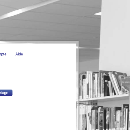
mpte
Aide
etage