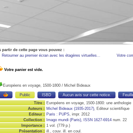
A partir de cette page vous pouvez :
Retourner au premier écran avec les étagères virtuelles...
Votre co
Européens en voyage, 1500-1800
/ Michel Bideaux
Public
ISBD
Aucun avis sur cette notice.
Feuill
Titre :
Européens en voyage, 1500-1800: une anthologie
Auteurs :
Michel Bideaux (1935-2017)
, Editeur scientifique
Editeur :
Paris : PUPS
, impr. 2012
Collection :
Imago mundi (Paris), ISSN 1627-6914
num. 22
Importance :
1 vol. (779 p.)
Présentation :
ill., couv. ill. en coul.