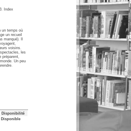
43. Index
en un temps où
ge un recueil
as manqué). Il
 voyagent,
eurs voisins.
 spectacles, les
e préparent,
e monde. Un peu
prendre.
Disponibilité
Disponible