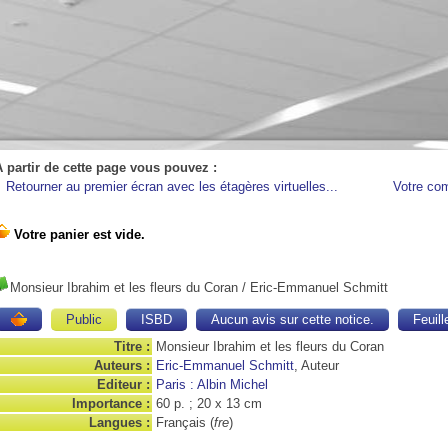
A partir de cette page vous pouvez :
Retourner au premier écran avec les étagères virtuelles...
Votre co
Monsieur Ibrahim et les fleurs du Coran
/ Eric-Emmanuel Schmitt
Public
ISBD
Aucun avis sur cette notice.
Feuill
Titre :
Monsieur Ibrahim et les fleurs du Coran
Auteurs :
Eric-Emmanuel Schmitt
, Auteur
Editeur :
Paris : Albin Michel
Importance :
60 p. ; 20 x 13 cm
Langues :
Français (
fre
)