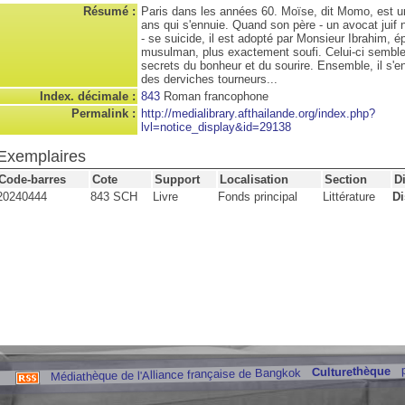
Résumé :
Paris dans les années 60. Moïse, dit Momo, est u
ans qui s'ennuie. Quand son père - un avocat juif
- se suicide, il est adopté par Monsieur Ibrahim, ép
musulman, plus exactement soufi. Celui-ci semble
secrets du bonheur et du sourire. Ensemble, il s'e
des derviches tourneurs...
Index. décimale :
843
Roman francophone
Permalink :
http://medialibrary.afthailande.org/index.php?
lvl=notice_display&id=29138
Exemplaires
Code-barres
Cote
Support
Localisation
Section
D
20240444
843 SCH
Livre
Fonds principal
Littérature
Di
Culturethèque
Médiathèque de l'Alliance française de Bangkok