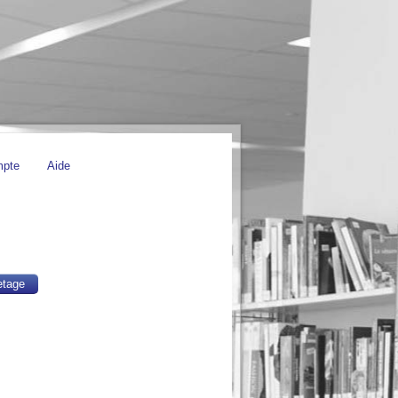
mpte
Aide
etage