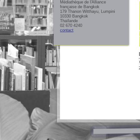
Médiathèque de l'Alliance
française de Bangkok
179 Thanon Witthayu, Lumpini
10330 Bangkok
Thaïlande
02 670 4240
contact