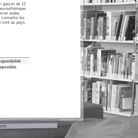
n garçon de 12
 neurasthénique
icier arabe,
 connaître les
n vont au pays
isponibilité
sponible
pmb