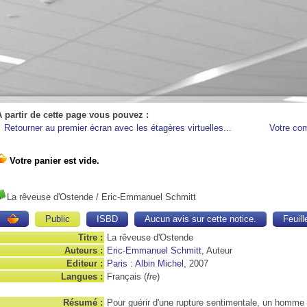
A partir de cette page vous pouvez :
Retourner au premier écran avec les étagères virtuelles...
Votre co
La rêveuse d'Ostende
/ Eric-Emmanuel Schmitt
Public
ISBD
Aucun avis sur cette notice.
Feuill
Titre :
La rêveuse d'Ostende
Auteurs :
Eric-Emmanuel Schmitt
, Auteur
Editeur :
Paris : Albin Michel
, 2007
Langues :
Français (
fre
)
Résumé :
Pour guérir d'une rupture sentimentale, un homme 