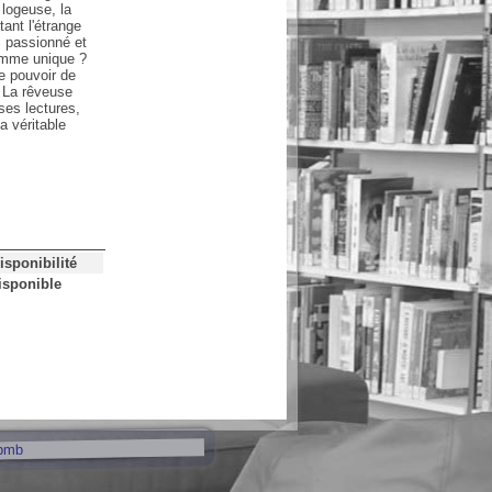
 logeuse, la
tant l'étrange
s passionné et
emme unique ?
e pouvoir de
- La rêveuse
ses lectures,
a véritable
isponibilité
isponible
pmb