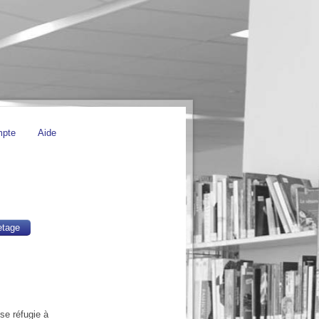
mpte
Aide
etage
se réfugie à