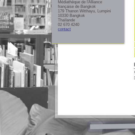
Médiathèque de l'Alliance
française de Bangkok
179 Thanon Witthayu, Lumpini
10330 Bangkok
Thaïlande
02 670 4240
contact