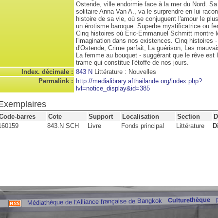
Ostende, ville endormie face à la mer du Nord. Sa
solitaire Anna Van A., va le surprendre en lui racon
histoire de sa vie, où se conjuguent l'amour le plu
un érotisme baroque. Superbe mystificatrice ou f
Cinq histoires où Eric-Emmanuel Schmitt montre l
l'imagination dans nos existences. Cinq histoires 
d'Ostende, Crime parfait, La guérison, Les mauvai
La femme au bouquet - suggérant que le rêve est l
trame qui constitue l'étoffe de nos jours.
Index. décimale :
843 N
Littérature : Nouvelles
Permalink :
http://medialibrary.afthailande.org/index.php?
lvl=notice_display&id=385
Exemplaires
Code-barres
Cote
Support
Localisation
Section
D
160159
843.N SCH
Livre
Fonds principal
Littérature
D
Culturethèque
Médiathèque de l'Alliance française de Bangkok