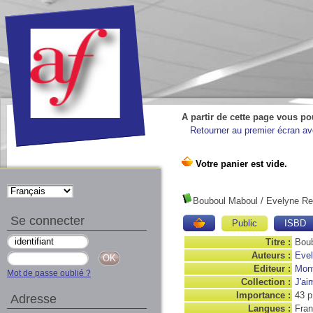
A partir de cette page vous po
Retourner au premier écran ave
Bouboul Maboul
/ Evelyne Re
Se connecter
Public
ISBD
Titre :
Bou
Auteurs :
Eve
Editeur :
Mont
Mot de passe oublié ?
Collection :
J'ai
Importance :
43 p
Adresse
Langues :
Fran