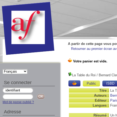
A partir de cette page vous po
Retourner au premier écran ave
La Table du Roi
/ Bernard Cla
Se connecter
Public
ISBD
Titre :
La T
Auteurs :
Bern
Editeur :
Pari
Mot de passe oublié ?
Langues :
Fran
Adresse
Résumé :
Un h