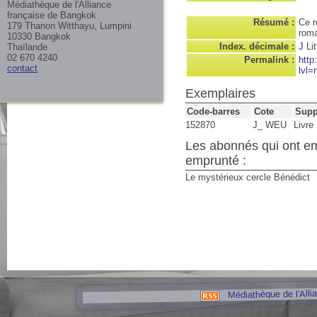
Médiathèque de l'Alliance
française de Bangkok
Résumé :
Ce r
179 Thanon Witthayu, Lumpini
roma
10330 Bangkok
Index. décimale :
J
Lit
Thaïlande
02 670 4240
Permalink :
http
contact
lvl=
Exemplaires
Code-barres
Cote
Supp
152870
J_ WEU
Livre
Les abonnés qui ont e
emprunté :
Le mystérieux cercle Bénédict
Médiathèque de l'Alli