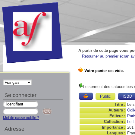
A partir de cette page vous po
Retourner au premier écran ave
Le serment des catacombes
/
Se connecter
Public
ISBD
Titre :
Le 
Auteurs :
Odil
Editeur :
Pari
Mot de passe oublié ?
Collection :
Le L
Importance :
281 p
Adresse
Langues :
Fran