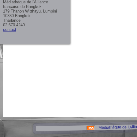
Médiathèque de l'Alliance
française de Bangkok
179 Thanon Witthayu, Lumpini
10330 Bangkok
Thaïlande
02 670 4240
contact
Médiathèque de l'Alli