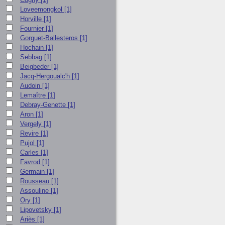
Loveemongkol
[1]
Horville
[1]
Fournier
[1]
Gorguet-Ballesteros
[1]
Hochain
[1]
Sebbag
[1]
Beigbeder
[1]
Jacq-Hergoualc'h
[1]
Audoin
[1]
Lemaître
[1]
Debray-Genette
[1]
Aron
[1]
Vergely
[1]
Revire
[1]
Pujol
[1]
Carles
[1]
Favrod
[1]
Germain
[1]
Rousseau
[1]
Assouline
[1]
Ory
[1]
Lipovetsky
[1]
Ariès
[1]