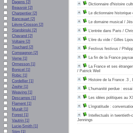
Dagens
[2]
Dictionnaire d'histoire cu
Beauvoir
[2]
Le dictionnaire historique
Charpentier
[2]
Bancquart
[2]
Le domaine musical
/ Jés
Lièvre-Crosson
[2]
Starobinski
[2]
L'entrée dans Paris
/ Chri
Chavand
[2]
L'ère du vide
/ Gilles Lipo
Voltaire
[2]
Touchard
[2]
Festivus festivus
/ Philip
Compagnon
[2]
La fin de la France pays
Verne
[1]
Ormesson
[1]
La France et ses étrangers
Bonicel
[1]
/ Patrick Weil
Robic
[1]
Histoire de la France .3 
Cordellier
[1]
Zephir
[1]
L'humanité perdue : essai
Weaving
[1]
Les idées politiques au X
Descamps
[1]
Flament
[1]
L'ingratitude : conversati
Muralt
[1]
Forest
[1]
Intellectuals in twentieth
Jennings
Vautrin
[1]
Lucie-Smith
[1]
Stirn
[1]