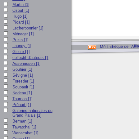
Martin
[1]
Ozouf
[1]
Hugo
[1]
Picard
[1]
Lecherbonnier
[1]
Ménager
[1]
Puzin
[1]
Médiathèque de l'Alli
Launay
[1]
Gleize
[1]
collectif d'auteurs
[1]
Assemissen
[1]
Gouhier
[1]
Sévigné
[1]
Forestier
[1]
Soupault
[1]
Nadeau
[1]
Tournon
[1]
Préaud
[1]
Galeries nationales du
Grand Palais
[1]
Berman
[1]
Tawatchai
[1]
Wanacahet
[1]
Cogny
[1]