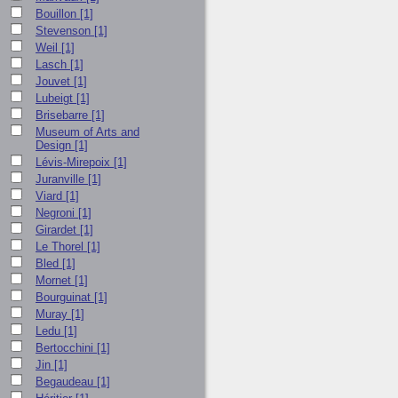
Bouillon
[1]
Stevenson
[1]
Weil
[1]
Lasch
[1]
Jouvet
[1]
Lubeigt
[1]
Brisebarre
[1]
Museum of Arts and
Design
[1]
Lévis-Mirepoix
[1]
Juranville
[1]
Viard
[1]
Negroni
[1]
Girardet
[1]
Le Thorel
[1]
Bled
[1]
Mornet
[1]
Bourguinat
[1]
Muray
[1]
Ledu
[1]
Bertocchini
[1]
Jin
[1]
Begaudeau
[1]