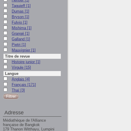
Héritier
[1]
Taguieff
[1]
Dumas
[1]
Bryson
[1]
Fulvio
[1]
Mishima
[1]
Grangé
[1]
Galland
[1]
Pietri
[1]
Mauvignier
[1]
Titre de revue
Histoire junior
[1]
Virgule
[15]
Langue
Anglais
[4]
Français
[171]
Thaï
[3]
Adresse
Médiathèque de l'Alliance
française de Bangkok
179 Thanon Witthayu, Lumpini