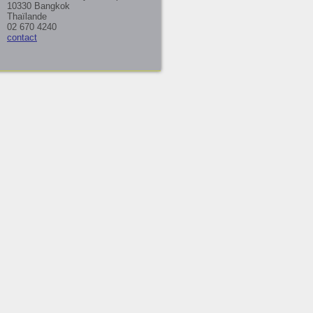
10330 Bangkok
Thaïlande
02 670 4240
contact