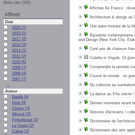
Mots-clés (192)
Affiches Air France : rêve
Affiner
Architecture & design au 
Date
Une autre histoire de la li
2025
[1]
2023
[1]
Bijouterie contemporaine
2017
[2]
and Design (New York City, Etat
2016
[2]
Cent ans de chanson fran
2014
[1]
2011
[2]
Colette
in Virgule, 53 (jui
2010
[6]
Comprendre la pensée con
2009
[7]
2008
[4]
Couvrir le monde : un gra
2007
[7]
...
Du cubisme au surréalis
Auteur
La danse au XXe siècle
/
Barillé
[4]
Droit
[3]
Dernier inventaire avant li
Choisy
[3]
Dessins d'écrivains
/ colle
Winock
[3]
Finkielkraut
[2]
Dictionnaire de l'architec
Le Guern
[2]
Dictionnaire des arts appl
Calvet
[2]