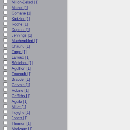
Millon-Delsol
[1]
Michel
[1]
Gomane
[1]
Kintzler
[1]
Roche
[1]
Dupront
[1]
Jennings
[1]
Muchembled
[1]
Chaunu
[1]
Farge
[1]
Larroux
[1]
Bénichou
[1]
Agulhon
[1]
Foucault
[1]
Braudel
[1]
Gervais
[1]
Robine
[1]
Griffiths
[1]
Aguila
[1]
Millet
[1]
Huyghe
[1]
Jobert
[1]
Therrien
[1]
Marivaux
[1]