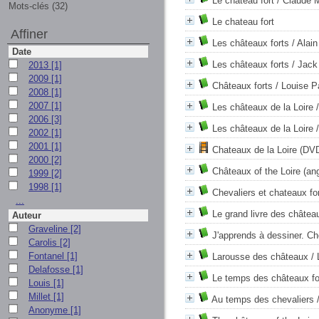
Le château fort
/ Claude M
Mots-clés (32)
Le chateau fort
Affiner
Les châteaux forts
/ Alain
Date
Les châteaux forts
/ Jack
2013
[1]
2009
[1]
Châteaux forts
/ Louise P
2008
[1]
2007
[1]
Les châteaux de la Loire
/
2006
[3]
Les châteaux de la Loire
/
2002
[1]
2001
[1]
Chateaux de la Loire (DV
2000
[2]
Châteaux of the Loire (an
1999
[2]
1998
[1]
Chevaliers et chateaux fo
...
Le grand livre des châtea
Auteur
Graveline
[2]
J'apprends à dessiner. Ch
Carolis
[2]
Fontanel
[1]
Larousse des châteaux
/ 
Delafosse
[1]
Le temps des châteaux fo
Louis
[1]
Millet
[1]
Au temps des chevaliers
/
Anonyme
[1]