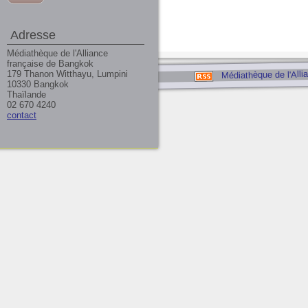
Adresse
Médiathèque de l'Alliance
française de Bangkok
Médiathèque de l'Alli
179 Thanon Witthayu, Lumpini
10330 Bangkok
Thaïlande
02 670 4240
contact