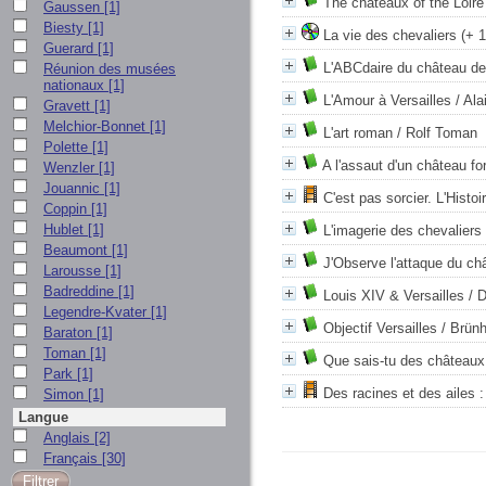
The châteaux of the Loire
Gaussen
[1]
Biesty
[1]
La vie des chevaliers (+ 
Guerard
[1]
L'ABCdaire du château de
Réunion des musées
nationaux
[1]
L'Amour à Versailles
/ Ala
Gravett
[1]
Melchior-Bonnet
[1]
L'art roman
/ Rolf Toman
Polette
[1]
A l'assaut d'un château for
Wenzler
[1]
Jouannic
[1]
C'est pas sorcier. L'Histo
Coppin
[1]
Hublet
[1]
L'imagerie des chevaliers
Beaumont
[1]
J'Observe l'attaque du châ
Larousse
[1]
Badreddine
[1]
Louis XIV & Versailles
/ 
Legendre-Kvater
[1]
Objectif Versailles
/ Brünh
Baraton
[1]
Toman
[1]
Que sais-tu des châteaux 
Park
[1]
Des racines et des ailes 
Simon
[1]
Langue
Anglais
[2]
Français
[30]