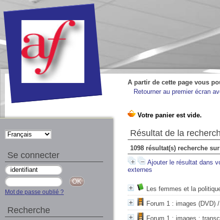
A partir de cette page vous po
Retourner au premier écran ave
Résultat de la recherc
1098 résultat(s) recherche sur
Se connecter
Ajouter le résultat dans v
externes
Les femmes et la politiqu
Mot de passe oublié ?
Forum 1 : images (DVD)
/
Recherche
Forum 1 : images : transc