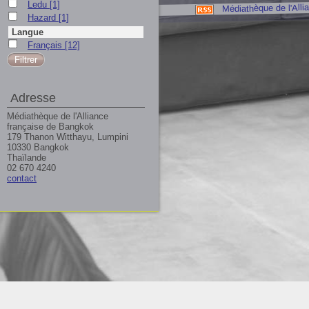
Ledu
[1]
Médiathèque de l'Alli
Hazard
[1]
Langue
Français
[12]
Adresse
Médiathèque de l'Alliance
française de Bangkok
179 Thanon Witthayu, Lumpini
10330 Bangkok
Thaïlande
02 670 4240
contact