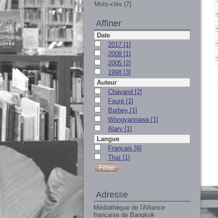
Mots-clés (7)
Affiner
Date
2017
[1]
2008
[1]
2005
[2]
1998
[3]
Auteur
Chavand
[2]
Fauré
[1]
Barbey
[1]
Wongyannawa
[1]
Alary
[1]
Langue
Français
[6]
Thaï
[1]
Adresse
Médiathèque de l'Alliance
française de Bangkok