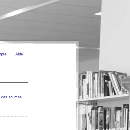
mpte
Aide
r des sources