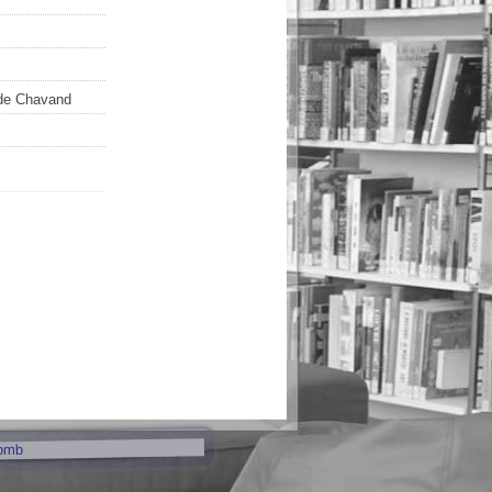
de Chavand
pmb