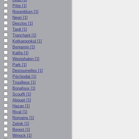
Pitte
[1]
Rosenblum
[1]
Negri
[1]
Desclos
[1]
Tardi
[1]
Tranchant
[1]
Ketkaroonkul
[1]
Benjamin
[1]
Kalifa
[1]
Westphalen
[1]
Park
[1]
Destournelles
[1]
Péchiodat
[1]
Trouilleux
[1]
Bonafoux
[1]
Scouffi
[1]
Abouet
[1]
Hazan
[1]
Rival
[1]
Romains
[1]
Zelnik
[1]
Berest
[1]
Winock
[1]