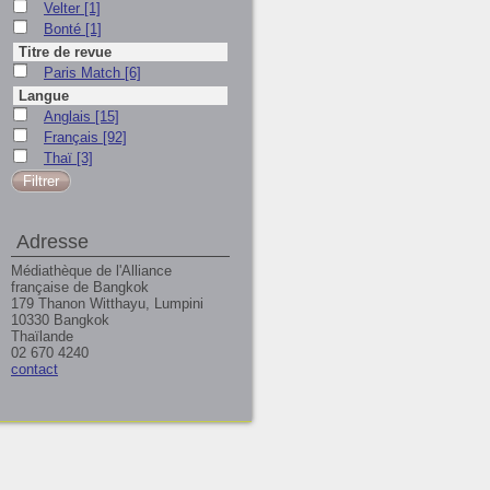
Velter
[1]
Bonté
[1]
Titre de revue
Paris Match
[6]
Langue
Anglais
[15]
Français
[92]
Thaï
[3]
Adresse
Médiathèque de l'Alliance
française de Bangkok
179 Thanon Witthayu, Lumpini
10330 Bangkok
Thaïlande
02 670 4240
contact