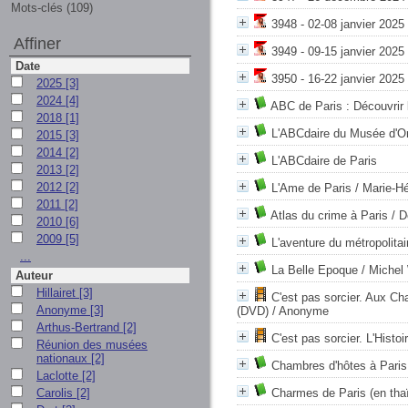
Mots-clés (109)
3948 - 02-08 janvier 2025
Affiner
3949 - 09-15 janvier 2025
Date
3950 - 16-22 janvier 2025 
2025
[3]
2024
[4]
ABC de Paris : Découvrir l
2018
[1]
L'ABCdaire du Musée d'O
2015
[3]
2014
[2]
L'ABCdaire de Paris
2013
[2]
2012
[2]
L'Ame de Paris
/ Marie-H
2011
[2]
Atlas du crime à Paris
/ D
2010
[6]
2009
[5]
L'aventure du métropolitai
...
La Belle Epoque
/ Michel
Auteur
Hillairet
[3]
C'est pas sorcier. Aux Ch
Anonyme
[3]
(DVD)
/ Anonyme
Arthus-Bertrand
[2]
C'est pas sorcier. L'Histo
Réunion des musées
nationaux
[2]
Chambres d'hôtes à Paris
Laclotte
[2]
Carolis
[2]
Charmes de Paris (en thaï