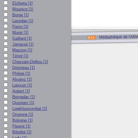
Elzbieta
[1]
Mounicq
[1]
Borge
[1]
Lavedan
[1]
Fierro
[1]
Murat
[1]
Médiathèque de l'Alli
Gaillard
[1]
Jarrassé
[1]
Masson
[1]
Ténot
[1]
Chassain-Dolliou
[1]
Doisneau
[1]
Philipe
[1]
Alvarez
[1]
Laissus
[1]
Aubert
[1]
Bernadac
[1]
Quoniam
[1]
Lowkhunsombat
[1]
Orsenne
[1]
Bologne
[1]
Fleurot
[1]
Bibollet
[1]
Ledu
[1]