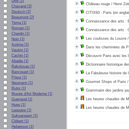
Drot
[2]
Château rouge
/ Henri Zel
Chavand
[2]
Deutsch
[2]
CITIX60 - Paris (en anglai
Beaumont
[2]
Connaissance des arts : 
Ypma
[1]
Romain
[1]
Connaissance des arts : O
Chardin
[1]
Les coulisses du Louvre
/
Noin
[1]
Azéma
[1]
Dans les cheminées de P
Vautrin
[1]
Cachin
[1]
Découvrir Paris avec les 
Abadie
[1]
Dictionnaire historique de
Rakotovao
[1]
Bancquart
[1]
La Fabuleuse histoire de la
Prieur
[1]
Gourmet Shops of Paris
/
Neumann
[1]
Butor
[1]
Grammaire des jardins pa
Musée d'Art Moderne
[1]
Les heures chaudes de Mo
Guerrand
[1]
Hugo
[1]
Les heures chaudes de Mo
Lepoutre
[1]
Suksangiam
[1]
Clébert
[1]
Helgerson
[1]