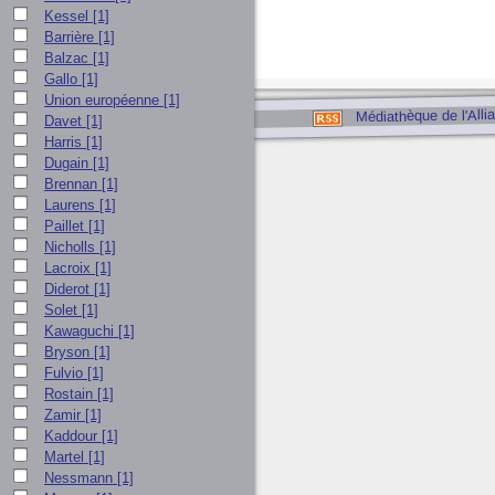
Kessel
[1]
Barrière
[1]
Balzac
[1]
Gallo
[1]
Union européenne
[1]
Médiathèque de l'Alli
Davet
[1]
Harris
[1]
Dugain
[1]
Brennan
[1]
Laurens
[1]
Paillet
[1]
Nicholls
[1]
Lacroix
[1]
Diderot
[1]
Solet
[1]
Kawaguchi
[1]
Bryson
[1]
Fulvio
[1]
Rostain
[1]
Zamir
[1]
Kaddour
[1]
Martel
[1]
Nessmann
[1]