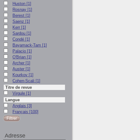
Huston
[1]
Rosnay
[1]
Berest
[1]
Saenz
[1]
Kerr
[1]
Sardou
[1]
Condé
[1]
Bayamack-Tam
[1]
Palacio
[1]
O'Brian
[1]
Archer
[1]
Auster
[1]
Kourkov
[1]
Cohen-Scali
[1]
Titre de revue
Virgule
[1]
Langue
Anglais
[3]
Français
[100]
Adresse