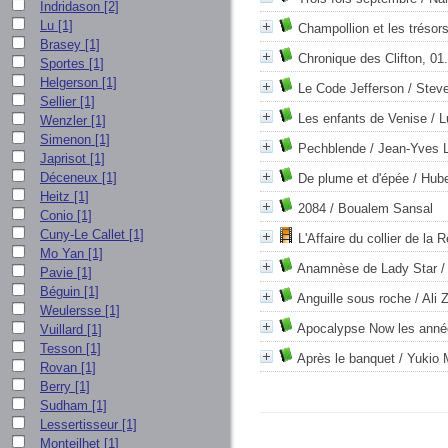
Indridason
[2]
Lu
[1]
Champollion et les trésor
Brasey
[1]
Chronique des Clifton, 01. 
Sportes
[1]
Helgerson
[1]
Le Code Jefferson
/ Steve
Sellier
[1]
Les enfants de Venise
/ L
Wenzler
[1]
Simenon
[1]
Pechblende
/ Jean-Yves L
Japrisot
[1]
Déceneux
[1]
De plume et d'épée
/ Hube
Heitz
[1]
2084
/ Boualem Sansal
Conio
[1]
Cuny-Le Callet
[1]
L'Affaire du collier de la 
Mo Yan
[1]
Anamnèse de Lady Star
/
Pavie
[1]
Béguin
[1]
Anguille sous roche
/ Ali 
Weulersse
[1]
Apocalypse Now les année
Vuillard
[1]
Tesson
[1]
Après le banquet
/ Yukio 
Rovan
[1]
Berry
[1]
Sudham
[1]
Lessertisseur
[1]
Monteilhet
[1]