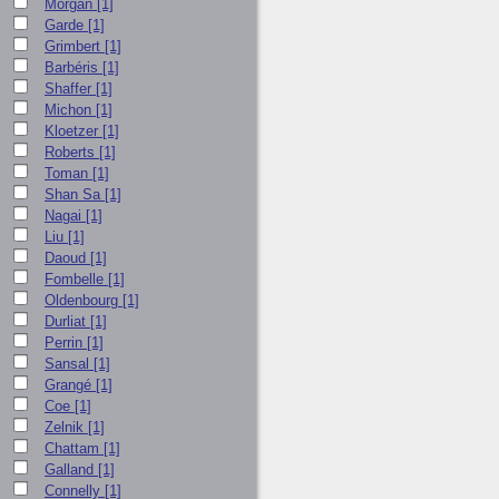
Morgan
[1]
Garde
[1]
Grimbert
[1]
Barbéris
[1]
Shaffer
[1]
Michon
[1]
Kloetzer
[1]
Roberts
[1]
Toman
[1]
Shan Sa
[1]
Nagai
[1]
Liu
[1]
Daoud
[1]
Fombelle
[1]
Oldenbourg
[1]
Durliat
[1]
Perrin
[1]
Sansal
[1]
Grangé
[1]
Coe
[1]
Zelnik
[1]
Chattam
[1]
Galland
[1]
Connelly
[1]