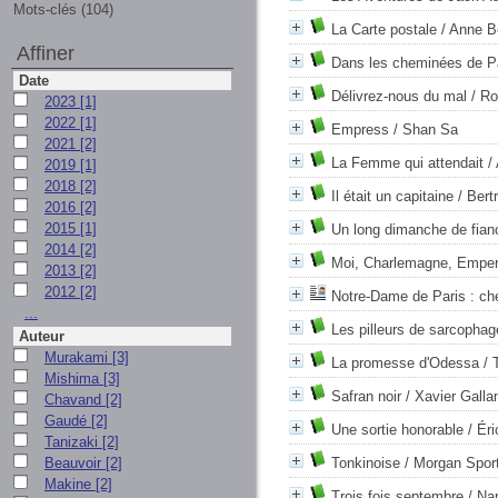
Mots-clés (104)
La Carte postale
/ Anne B
Affiner
Dans les cheminées de P
Date
Délivrez-nous du mal
/ Ro
2023
[1]
2022
[1]
Empress
/ Shan Sa
2021
[2]
La Femme qui attendait
/ 
2019
[1]
2018
[2]
Il était un capitaine
/ Bert
2016
[2]
2015
[1]
Un long dimanche de fianc
2014
[2]
Moi, Charlemagne, Emper
2013
[2]
2012
[2]
Notre-Dame de Paris : che
...
Les pilleurs de sarcophag
Auteur
Murakami
[3]
La promesse d'Odessa
/ 
Mishima
[3]
Safran noir
/ Xavier Galla
Chavand
[2]
Gaudé
[2]
Une sortie honorable
/ Éri
Tanizaki
[2]
Beauvoir
[2]
Tonkinoise
/ Morgan Spor
Makine
[2]
Trois fois septembre
/ Na