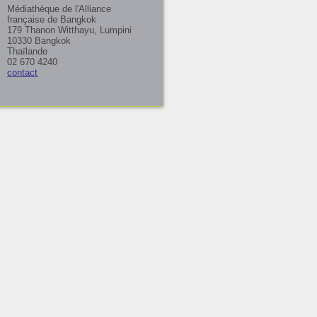
Médiathèque de l'Alliance
française de Bangkok
179 Thanon Witthayu, Lumpini
10330 Bangkok
Thaïlande
02 670 4240
contact