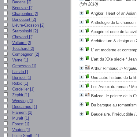
Dagens
[2]
(juin 2010)
Beauvoir
[2]
Angkor: Heart of an Asian
Charpentier
[2]
Bancquart
[2]
Anthologie de la chanson 
Lièvre-Crosson
[2]
Starobinski
[2]
Apogée et crise de la civ
Chavand
[2]
Architecture & design au 
Voltaire
[2]
Touchard
[2]
L' art moderne et contemp
Compagnon
[2]
L'art du XXe siècle
/ Jean
Verne
[1]
Ormesson
[1]
Arthur Rimbaud
in Virgule
Laszlo
[1]
Bonicel
[1]
Une autre histoire de la li
Robic
[1]
Les Aveux du roman
/ Mo
Cordellier
[1]
Zephir
[1]
Balzac, le peintre de la
Weaving
[1]
Du baroque au romantism
Descamps
[1]
Flament
[1]
Baudelaire, l'irréductible
/
Muralt
[1]
Forest
[1]
Vautrin
[1]
Lucie-Smith
[1]