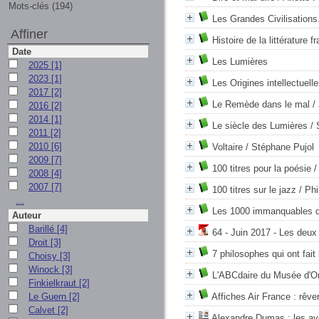
Mots-clés (194)
Les Grandes Civilisations.
Affiner
Histoire de la littérature 
Date
Les Lumières
2025
[1]
2023
[1]
Les Origines intellectuell
2017
[2]
Le Remède dans le mal
/ 
2016
[2]
2014
[1]
Le siècle des Lumières
/ 
2011
[2]
2010
[6]
Voltaire
/ Stéphane Pujol
2009
[7]
100 titres pour la poésie
/
2008
[4]
2007
[7]
100 titres sur le jazz
/ Phi
...
Les 1000 immanquables d
Auteur
Barillé
[4]
64 - Juin 2017 - Les deux
Droit
[3]
7 philosophes qui ont fait
Choisy
[3]
Winock
[3]
L'ABCdaire du Musée d'O
Finkielkraut
[2]
Le Guern
[2]
Affiches Air France : rêve
Calvet
[2]
Alexandre Dumas : les ave