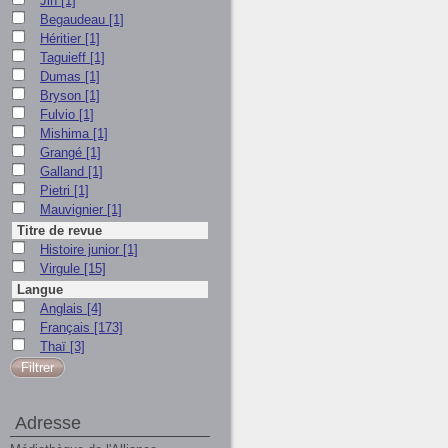
Jin
[1]
Begaudeau
[1]
Héritier
[1]
Taguieff
[1]
Dumas
[1]
Bryson
[1]
Fulvio
[1]
Mishima
[1]
Grangé
[1]
Galland
[1]
Pietri
[1]
Mauvignier
[1]
Titre de revue
Histoire junior
[1]
Virgule
[15]
Langue
Anglais
[4]
Français
[173]
Thaï
[3]
Adresse