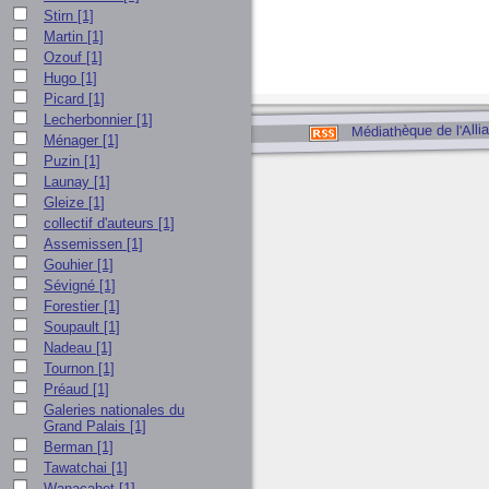
Stirn
[1]
Martin
[1]
Ozouf
[1]
Hugo
[1]
Picard
[1]
Lecherbonnier
[1]
Médiathèque de l'Alli
Ménager
[1]
Puzin
[1]
Launay
[1]
Gleize
[1]
collectif d'auteurs
[1]
Assemissen
[1]
Gouhier
[1]
Sévigné
[1]
Forestier
[1]
Soupault
[1]
Nadeau
[1]
Tournon
[1]
Préaud
[1]
Galeries nationales du
Grand Palais
[1]
Berman
[1]
Tawatchai
[1]
Wanacahet
[1]