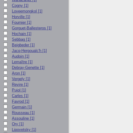
Cogny
[1]
Loveemongkol
[1]
Horville
[1]
Fournier
[1]
Gorguet-Ballesteros
[1]
Hochain
[1]
Sebbag
[1]
Beigbeder
[1]
Jacq-Hergoualc'h
[1]
Audoin
[1]
Lemaître
[1]
Debray-Genette
[1]
Aron
[1]
Vergely
[1]
Revire
[1]
Pujol
[1]
Carles
[1]
Favrod
[1]
Germain
[1]
Rousseau
[1]
Assouline
[1]
Ory
[1]
Lipovetsky
[1]