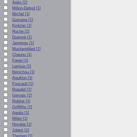
Ariès
[1]
Millon-Delsol
[1]
Michel
[1]
Gomane
[1]
Kintzler
[1]
Roche
[1]
Dupront
[1]
Jennings
[1]
Muchembled
[1]
Chaunu
[1]
Farge
[1]
Larroux
[1]
Bénichou
[1]
Agulhon
[1]
Foucault
[1]
Braudel
[1]
Gervais
[1]
Robine
[1]
Griffiths
[1]
Aguila
[1]
Millet
[1]
Huyghe
[1]
Jobert
[1]
Therrien
[1]