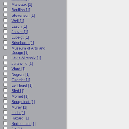
Marivaux
[1]
Bouillon
[1]
Stevenson
[1]
Weil
[1]
Lasch
[1]
Jouvet
[1]
Lubeigt
[1]
Brisebarre
[1]
Museum of Arts and
Design
[1]
Lévis-Mirepoix
[1]
Juranville
[1]
Viard
[1]
Negroni
[1]
Girardet
[1]
Le Thorel
[1]
Bled
[1]
Mornet
[1]
Bourguinat
[1]
Muray
[1]
Ledu
[1]
Hazard
[1]
Bertocchini
[1]