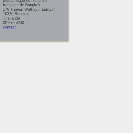
Médiathèque de l'Alliance
française de Bangkok
179 Thanon Witthayu, Lumpini
10330 Bangkok
Thaïlande
02 670 4240
contact