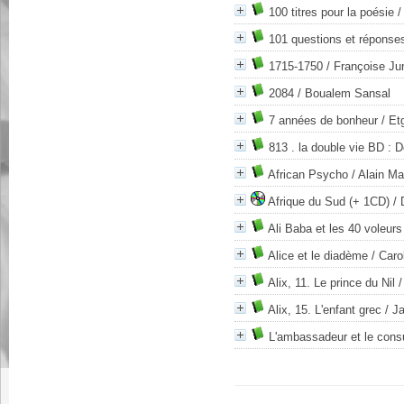
100 titres pour la poésie
/
101 questions et réponses
1715-1750
/ Françoise Jur
2084
/ Boualem Sansal
7 années de bonheur
/ Et
813 . la double vie BD : 
African Psycho
/ Alain M
Afrique du Sud (+ 1CD)
/ 
Ali Baba et les 40 voleurs
Alice et le diadème
/ Caro
Alix, 11. Le prince du Nil
/
Alix, 15. L'enfant grec
/ J
L'ambassadeur et le cons