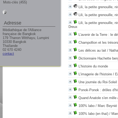
Mots-clés (455)
Lili, la petite grenouille, 
Lili, la petite grenouille,
Adresse
Lili, la petite grenouille,
Dreux
Médiathèque de l'Alliance
française de Bangkok
L'avenir de la Terre : le
179 Thanon Witthayu, Lumpini
10330 Bangkok
Champollion et les trésor
Thaïlande
02 670 4240
Les délices au lait
/ Natha
contact
Dictionnaire Hachette ben
L'histoire du monde
L'imagerie de l'histoire
/ E
Une journée du Roi-Soleil
Ponok-Ponok : drôles d'h
Quand Anatole s'en mêle
100% labo
/ Marc Beynié
100% labo (en thaï)
/ Mar