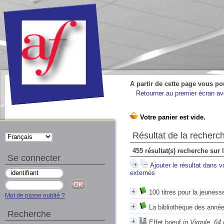
A partir de cette page vous po
Retourner au premier écran ave
Résultat de la recherc
455 résultat(s) recherche sur 
Se connecter
Ajouter le résultat dans v
externes
100 titres pour la jeuness
Mot de passe oublié ?
La bibliothèque des année
Recherche
Effet boeuf
in Virgule, 64 