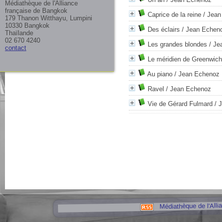
Médiathèque de l'Alliance
française de Bangkok
Caprice de la reine
/ Jean
179 Thanon Witthayu, Lumpini
10330 Bangkok
Des éclairs
/ Jean Echen
Thaïlande
02 670 4240
Les grandes blondes
/ Je
contact
Le méridien de Greenwich
Au piano
/ Jean Echenoz
Ravel
/ Jean Echenoz
Vie de Gérard Fulmard
/ 
Médiathèque de l'Alli