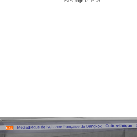
page 1/1
Culturethèque
Médiathèque de l'Alliance française de Bangkok