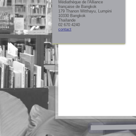
Médiathèque de l'Alliance
française de Bangkok
179 Thanon Witthayu, Lumpini
10330 Bangkok
Thaïlande
02 670 4240
contact