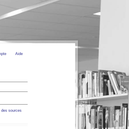
mpte
Aide
r des sources