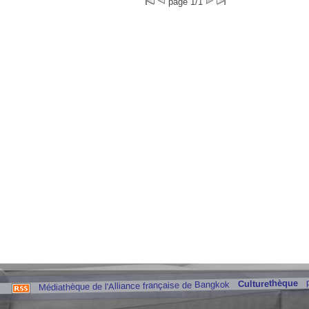
page 1/1
Culturethèque
Médiathèque de l'Alliance française de Bangkok