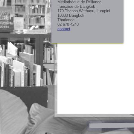
Médiathèque de l'Alliance
française de Bangkok
179 Thanon Witthayu, Lumpini
10330 Bangkok
Thaïlande
02 670 4240
contact