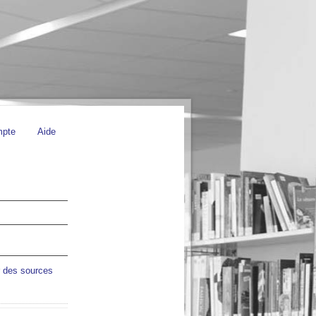
mpte
Aide
r des sources