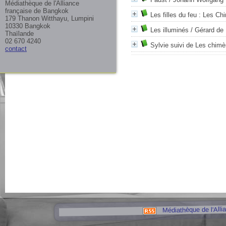
Médiathèque de l'Alliance
française de Bangkok
Les filles du feu : Les C
179 Thanon Witthayu, Lumpini
10330 Bangkok
Les illuminés
/ Gérard de 
Thaïlande
02 670 4240
Sylvie suivi de Les chimè
contact
Médiathèque de l'Alli