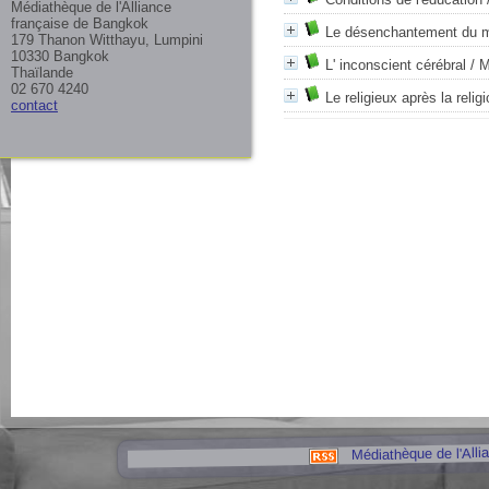
Médiathèque de l'Alliance
française de Bangkok
Le désenchantement du 
179 Thanon Witthayu, Lumpini
10330 Bangkok
L' inconscient cérébral
/ M
Thaïlande
02 670 4240
Le religieux après la relig
contact
Médiathèque de l'Alli