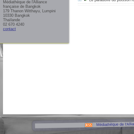
Médiathèque de l'Alliance
française de Bangkok
179 Thanon Witthayu, Lumpini
10330 Bangkok
Thaïlande
02 670 4240
contact
Médiathèque de l'Alli