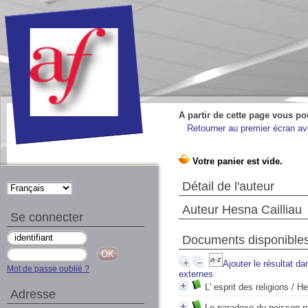
A partir de cette page vous po
Retourner au premier écran ave
Détail de l'auteur
Auteur Hesna Cailliau
Se connecter
Documents disponibles 
Ajouter le résultat da
Mot de passe oublié ?
externes
L' esprit des religions
/ He
Adresse
Le paradoxe du poisson r