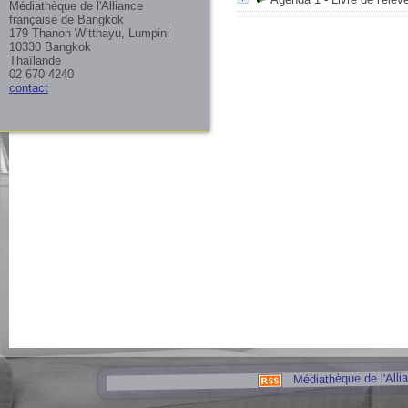
Médiathèque de l'Alliance
française de Bangkok
179 Thanon Witthayu, Lumpini
10330 Bangkok
Thaïlande
02 670 4240
contact
Médiathèque de l'Alli