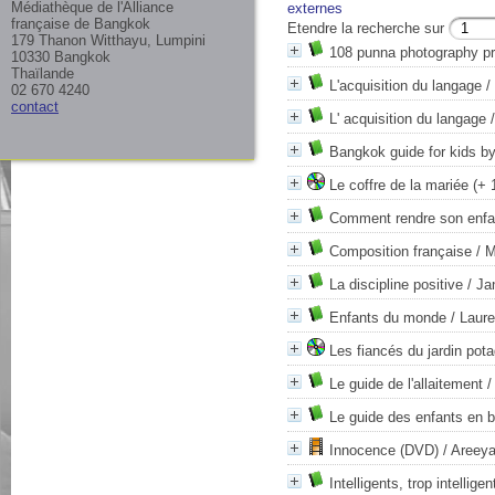
Médiathèque de l'Alliance
externes
française de Bangkok
Etendre la recherche sur
179 Thanon Witthayu, Lumpini
108 punna photography pr
10330 Bangkok
Thaïlande
L'acquisition du langage
/ 
02 670 4240
contact
L' acquisition du langage
/
Bangkok guide for kids by
Le coffre de la mariée (+
Comment rendre son enfant
Composition française
/ M
La discipline positive
/ Ja
Enfants du monde
/ Laur
Les fiancés du jardin pot
Le guide de l'allaitement
/ 
Le guide des enfants en 
Innocence (DVD)
/ Areey
Intelligents, trop intelligen