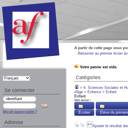
A partir de cette page vous po
Retourner au premier écran ave
Catégories
>
4. Sciences Sociales et 
Se connecter
d'âge
>
Enfance
>
Enfant
Enfant
Voir aussi :
Mot de passe oublié ?
Écolier
Élève du primair
Adresse
Ajouter le résultat da