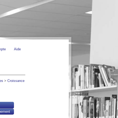
mpte
Aide
es
>
Croissance
pement