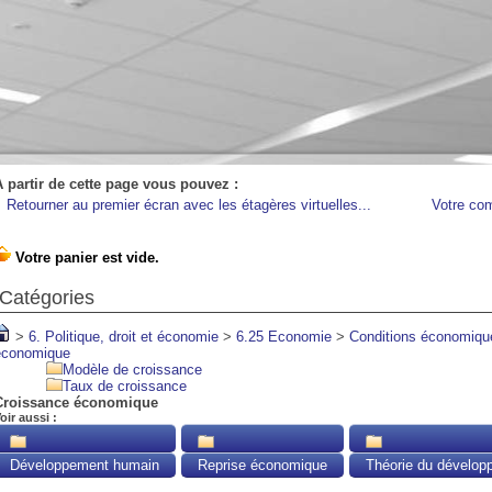
A partir de cette page vous pouvez :
Retourner au premier écran avec les étagères virtuelles...
Votre co
Catégories
>
6. Politique, droit et économie
>
6.25 Economie
>
Conditions économiqu
économique
Modèle de croissance
Taux de croissance
Croissance économique
oir aussi :
Développement humain
Reprise économique
Théorie du dévelop