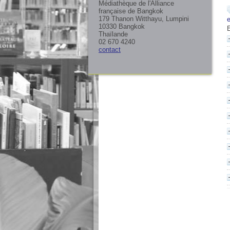
Médiathèque de l'Alliance
française de Bangkok
179 Thanon Witthayu, Lumpini
10330 Bangkok
Thaïlande
02 670 4240
contact