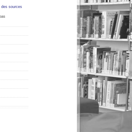
r des sources
bas