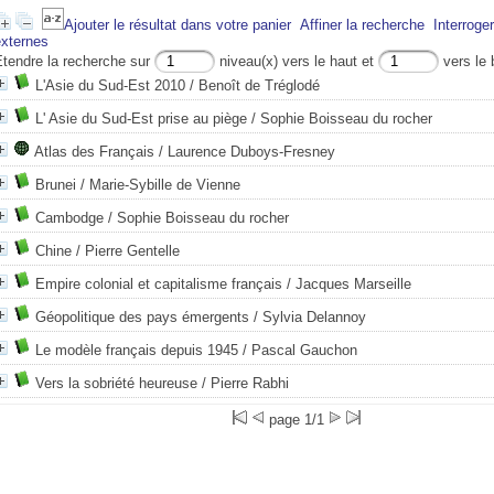
Ajouter le résultat dans votre panier
Affiner la recherche
Interroge
externes
Etendre la recherche sur
niveau(x) vers le haut et
vers le 
L'Asie du Sud-Est 2010
/ Benoît de Tréglodé
L' Asie du Sud-Est prise au piège
/ Sophie Boisseau du rocher
Atlas des Français
/ Laurence Duboys-Fresney
Brunei
/ Marie-Sybille de Vienne
Cambodge
/ Sophie Boisseau du rocher
Chine
/ Pierre Gentelle
Empire colonial et capitalisme français
/ Jacques Marseille
Géopolitique des pays émergents
/ Sylvia Delannoy
Le modèle français depuis 1945
/ Pascal Gauchon
Vers la sobriété heureuse
/ Pierre Rabhi
page 1/1