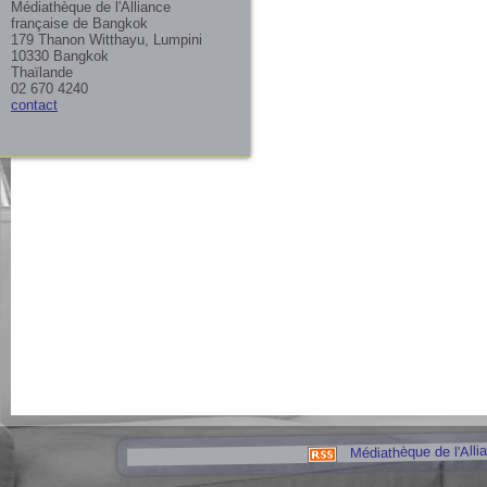
Médiathèque de l'Alliance
française de Bangkok
179 Thanon Witthayu, Lumpini
10330 Bangkok
Thaïlande
02 670 4240
contact
Médiathèque de l'Alli