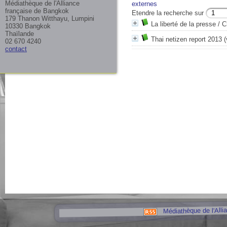
Médiathèque de l'Alliance
externes
française de Bangkok
Etendre la recherche sur
179 Thanon Witthayu, Lumpini
La liberté de la presse
/ C
10330 Bangkok
Thaïlande
Thai netizen report 2013 (
02 670 4240
contact
Médiathèque de l'Alli