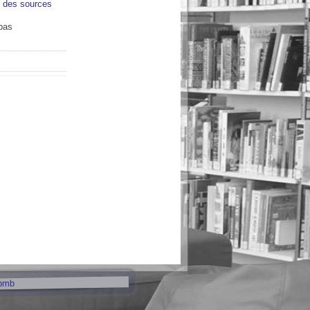
r des sources
bas
pmb