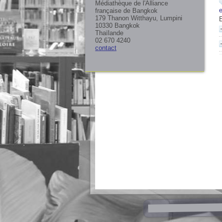
Médiathèque de l'Alliance
française de Bangkok
179 Thanon Witthayu, Lumpini
10330 Bangkok
Thaïlande
02 670 4240
contact