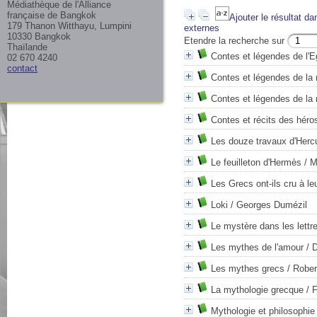
Médiathèque de l'Alliance
française de Bangkok
Ajouter le résultat da
179 Thanon Witthayu, Lumpini
externes
10330 Bangkok
Etendre la recherche sur
Thaïlande
Contes et légendes de l'E
02 670 4240
contact
Contes et légendes de la
Contes et légendes de la
Contes et récits des héros
Les douze travaux d'Hercu
Le feuilleton d'Hermès
/ M
Les Grecs ont-ils cru à l
Loki
/ Georges Dumézil
Le mystère dans les lettr
Les mythes de l'amour
/ 
Les mythes grecs
/ Rober
La mythologie grecque
/ F
Mythologie et philosophie