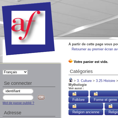
A partir de cette page vous po
Retourner au premier écran ave
Catégories
>
3. Culture
>
3.25 Histoire
Se connecter
Mythologie
Voir aussi :
Folklore
Forme et genre l
Mot de passe oublié ?
Adresse
Religion ancienne
Religi