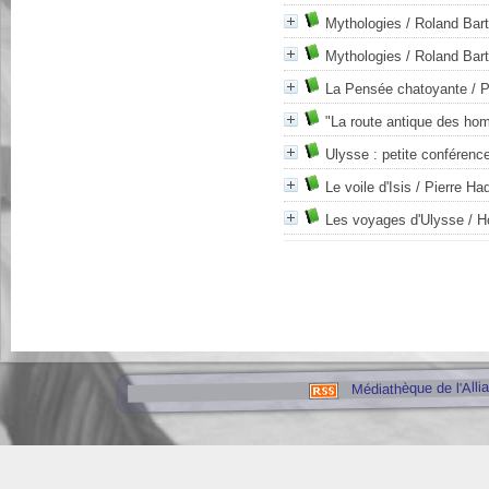
Mythologies
/ Roland Bar
Mythologies
/ Roland Bar
La Pensée chatoyante
/ P
"La route antique des ho
Ulysse : petite conférenc
Le voile d'Isis
/ Pierre Ha
Les voyages d'Ulysse
/ H
Médiathèque de l'Alli