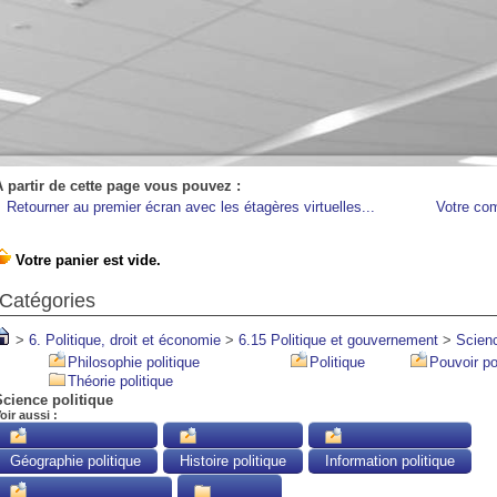
A partir de cette page vous pouvez :
Retourner au premier écran avec les étagères virtuelles...
Votre co
Catégories
>
6. Politique, droit et économie
>
6.15 Politique et gouvernement
>
Scienc
Philosophie politique
Politique
Pouvoir po
Théorie politique
Science politique
oir aussi :
Géographie politique
Histoire politique
Information politique