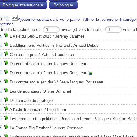
Politique internationale
Politologue
Ajouter le résultat dans votre panier
Affiner la recherche
Interroge
externes
Etendre la recherche sur
niveau(x) vers le haut et
vers le 
L'Asie du Sud-Est 2013
/ Jérémy Jammes
Buddhism and Politics in Thailand
/ Arnaud Dubus
Conjurer la peur
/ Patrick Boucheron
Du contrat social
/ Jean-Jacques Rousseau
Du contrat social
/ Jean-Jacques Rousseau
Du contrat social (en thaï)
/ Jean-Jacques Rousseau
Les démocraties
/ Olivier Duhamel
Dictionnaire de stratégie
A l'échelle humaine
/ Léon Blum
Les femmes et la politique : Reading in French Politique
/ Sumitra Baffi
La France Big Brother
/ Laurent Obertone