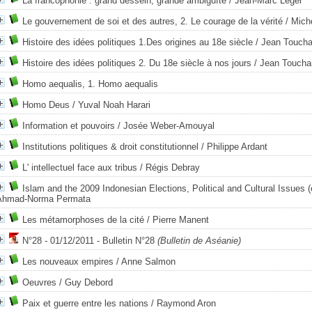
La francophonie : grand dessein, grande ambiguïté
/ Jean-Marc Léger
Le gouvernement de soi et des autres, 2. Le courage de la vérité
/ Mich
Histoire des idées politiques 1.Des origines au 18e siècle
/ Jean Toucha
Histoire des idées politiques 2. Du 18e siècle à nos jours
/ Jean Toucha
Homo aequalis, 1. Homo aequalis
Homo Deus
/ Yuval Noah Harari
Information et pouvoirs
/ Josée Weber-Amouyal
Institutions politiques & droit constitutionnel
/ Philippe Ardant
L' intellectuel face aux tribus
/ Régis Debray
Islam and the 2009 Indonesian Elections, Political and Cultural Issues (
Ahmad-Norma Permata
Les métamorphoses de la cité
/ Pierre Manent
N°28 - 01/12/2011 - Bulletin N°28
(Bulletin de Aséanie)
Les nouveaux empires
/ Anne Salmon
Oeuvres
/ Guy Debord
Paix et guerre entre les nations
/ Raymond Aron