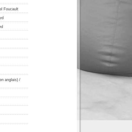
el Foucault
rd
rd
en anglais)
/