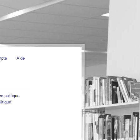
mpte
Aide
e politique
litique