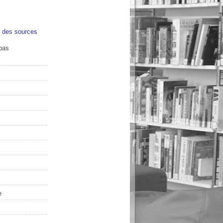
r des sources
bas
e