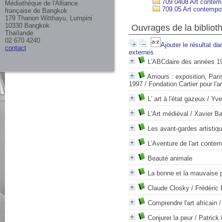
709.0408 Art contem
Médiathèque de l'Alliance
709.05 Art contempor
française de Bangkok
179 Thanon Witthayu, Lumpini
10330 Bangkok
Ouvrages de la bibliot
Thaïlande
02 670 4240
Ajouter le résultat da
contact
externes
L'ABCdaire des années 1
Amours : exposition, Paris
1997
/ Fondation Cartier pour l'
L' art à l'état gazeux
/ Yve
L'Art médiéval
/ Xavier Bar
Les avant-gardes artistiq
L'Aventure de l'art conte
Beauté animale
La bonne et la mauvaise p
Claude Closky
/ Frédéric 
Comprendre l'art africain
/
Conjurer la peur
/ Patrick