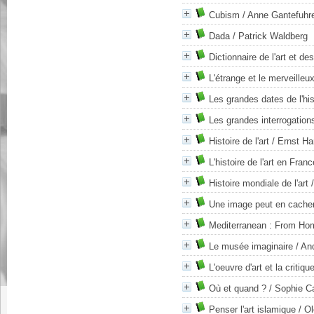
Cubism
/ Anne Gantefuhre
Dada
/ Patrick Waldberg
Dictionnaire de l'art et des
L'étrange et le merveilleu
Les grandes dates de l'hist
Les grandes interrogation
Histoire de l'art
/ Ernst H
L'histoire de l'art en Franc
Histoire mondiale de l'art
/
Une image peut en cacher 
Mediterranean : From Hom
Le musée imaginaire
/ An
L'oeuvre d'art et la critiqu
Où et quand ?
/ Sophie Ca
Penser l'art islamique
/ Ol