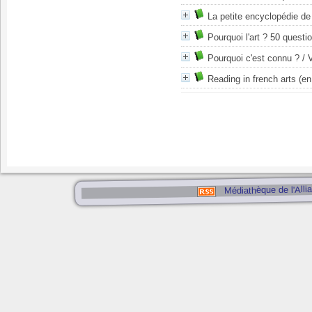
La petite encyclopédie de l
Pourquoi l'art ? 50 questi
Pourquoi c'est connu ?
/ V
Reading in french arts (en
Médiathèque de l'Alli