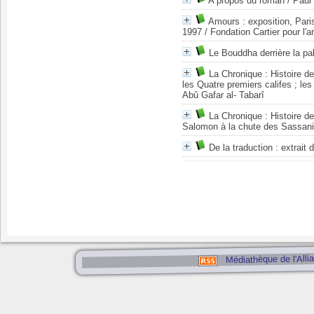
A propos du roman
/ Paul
Amours : exposition, Paris
1997
/ Fondation Cartier pour l'
Le Bouddha derrière la p
La Chronique : Histoire 
les Quatre premiers califes ; l
Abû Gafar al- Tabarî
La Chronique : Histoire de
Salomon à la chute des Sassan
De la traduction : extrait
Médiathèque de l'Alli