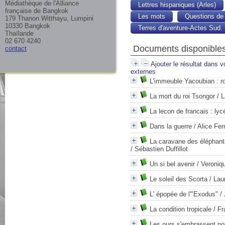
Médiathèque de l'Alliance
Lettres hispaniques (Arles)
française de Bangkok
Les mots
Questions de 
179 Thanon Witthayu, Lumpini
10330 Bangkok
Terres d'aventure-Actes Sud.
Thaïlande
02 670 4240
Documents disponibles
contact
Ajouter le résultat dans v
externes
L'immeuble Yacoubian : 
La mort du roi Tsongor
/ L
La lecon de francais : lyc
Dans la guerre
/ Alice Fer
La caravane des éléphants
/ Sébastien Duffillot
Un si bel avenir
/ Veroniq
Le soleil des Scorta
/ Lau
L' épopée de l'"Exodus"
/ 
La condition tropicale
/ Fr
Les ours s'embrassent po