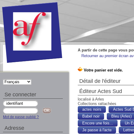
A partir de cette page vous po
Retourner au premier écran ave
Détail de l'éditeur
Éditeur Actes Sud
Se connecter
localisé à Arles
Collections rattachées
actes noirs
Actes Sud 
Babel noir
Bleu (Arles)
Mot de passe oublié ?
Encore une fois...
Un En
Adresse
Je passe à l'acte
Lettre