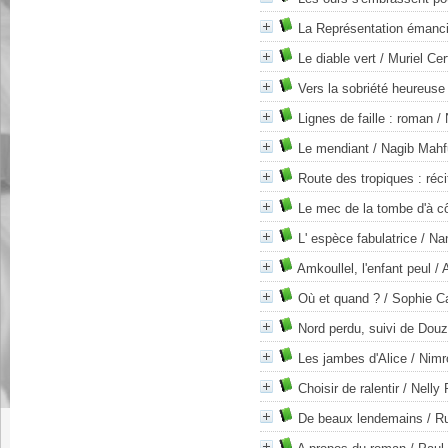
La Représentation émanc
Le diable vert
/ Muriel Cer
Vers la sobriété heureuse
Lignes de faille : roman
/ 
Le mendiant
/ Nagib Mahf
Route des tropiques : réci
Le mec de la tombe d'à c
L' espèce fabulatrice
/ Na
Amkoullel, l'enfant peul
/ 
Où et quand ?
/ Sophie Ca
Nord perdu, suivi de Dou
Les jambes d'Alice
/ Nimr
Choisir de ralentir
/ Nelly
De beaux lendemains
/ R