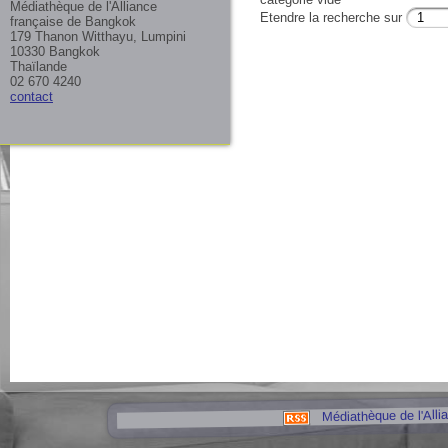
Médiathèque de l'Alliance
Etendre la recherche sur
française de Bangkok
179 Thanon Witthayu, Lumpini
10330 Bangkok
Thaïlande
02 670 4240
contact
Médiathèque de l'Alli