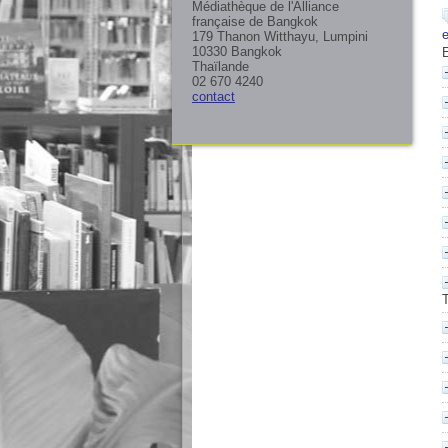
Médiathèque de l'Alliance
française de Bangkok
179 Thanon Witthayu, Lumpini
10330 Bangkok
Thaïlande
02 670 4240
contact