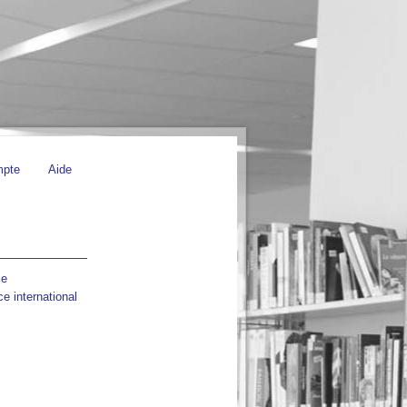
mpte
Aide
ce
 international