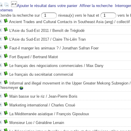
Ajouter le résultat dans votre panier
Affiner la recherche
Interroge
externes
Etendre la recherche sur
niveau(x) vers le haut et
vers le 
Ancient Trades and Cultural Contacts in Southeast Asia (ang)
/ collectif
L'Asie du Sud-Est 2011
/ Benoît de Tréglodé
L'Asie du Sud-Est 2017
/ Claire Thi-Liên Tran
Faut-il manger les animaux ?
/ Jonathan Safran Foer
Fort Bayard
/ Bertrand Matot
Le français des négociations commerciales
/ Max Dany
Le français du secrétariat commercial
Informal and illegal movement in the Upper Greater Mekong Subregion
/
Thiesmeyer
Main basse sur le riz
/ Jean-Pierre Boris
Marketing international
/ Charles Croué
La Méditerranée asiatique
/ François Gipouloux
Monsieur Loo
/ Géraldine Lenain