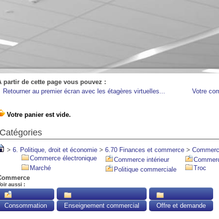
A partir de cette page vous pouvez :
Retourner au premier écran avec les étagères virtuelles...
Votre co
Catégories
>
6. Politique, droit et économie
>
6.70 Finances et commerce
>
Commer
Commerce électronique
Commerce intérieur
Commerce
Marché
Troc
Politique commerciale
Commerce
oir aussi :
Consommation
Enseignement commercial
Offre et demande