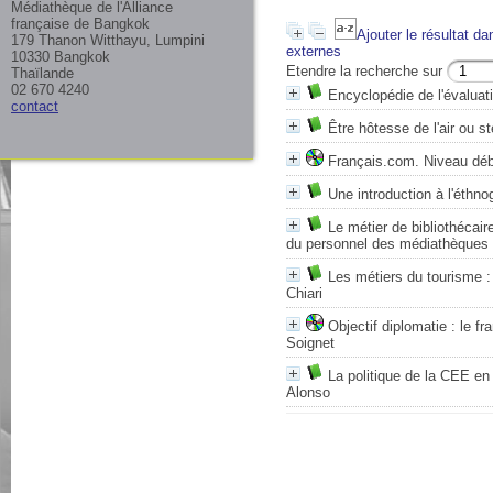
Médiathèque de l'Alliance
française de Bangkok
Ajouter le résultat da
179 Thanon Witthayu, Lumpini
externes
10330 Bangkok
Etendre la recherche sur
Thaïlande
02 670 4240
Encyclopédie de l'évaluat
contact
Être hôtesse de l'air ou s
Français.com. Niveau débu
Une introduction à l'éthn
Le métier de bibliothécair
du personnel des médiathèques 
Les métiers du tourisme :
Chiari
Objectif diplomatie : le f
Soignet
La politique de la CEE en
Alonso