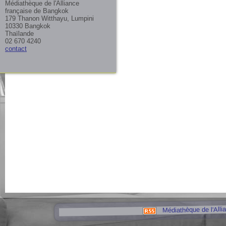
Médiathèque de l'Alliance
française de Bangkok
179 Thanon Witthayu, Lumpini
10330 Bangkok
Thaïlande
02 670 4240
contact
Médiathèque de l'Alli