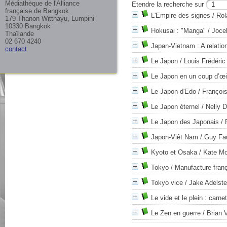
Médiathèque de l'Alliance
Etendre la recherche sur
française de Bangkok
L'Empire des signes
/ Rol
179 Thanon Witthayu, Lumpini
10330 Bangkok
Hokusai : "Manga"
/ Jocel
Thaïlande
02 670 4240
Japan-Vietnam : A relatio
contact
Le Japon
/ Louis Frédéric
Le Japon en un coup d’œi
Le Japon d'Edo
/ Françoi
Le Japon éternel
/ Nelly D
Le Japon des Japonais
/ 
Japon-Viêt Nam
/ Guy Fa
Kyoto et Osaka
/ Kate M
Tokyo
/ Manufacture fran
Tokyo vice
/ Jake Adelste
Le vide et le plein : car
Le Zen en guerre
/ Brian V