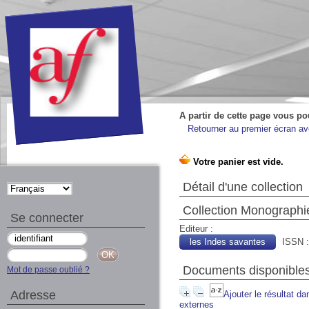
A partir de cette page vous po
Retourner au premier écran ave
Détail d'une collection
Collection Monographi
Se connecter
Editeur :
les Indes savantes
ISSN :
Documents disponibles 
Mot de passe oublié ?
Adresse
Ajouter le résultat da
externes